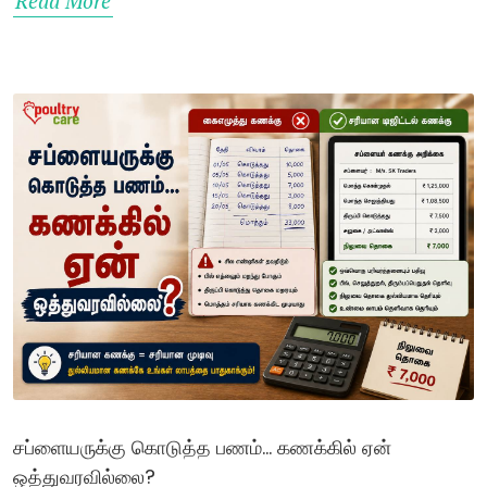
Read More
சப்ளையருக்கு கொடுத்த பணம்... கணக்கில் ஏன்
ஒத்துவரவில்லை?